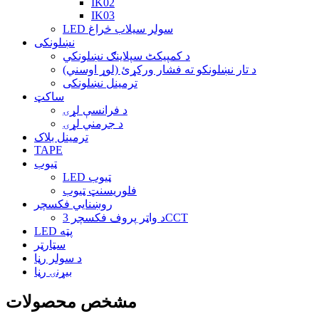
IK02
IK03
LED سولر سیلاب څراغ
نښلونکی
د کمپیکٹ سپلاینګ نښلونکي
د تار نښلونکو ته فشار ورکړئ (لوړ اوسني)
ترمینل نښلونکی
ساکټ
د فرانسې لړۍ
د جرمني لړۍ
ترمینل بلاک
TAPE
ټیوب
LED ټیوب
فلوریسنټ ټیوب
روښنايي فکسچر
د واټر پروف فکسچر 3CCT
LED پټه
سټارټر
د سولر رڼا
بیړنۍ رڼا
مشخص محصولات