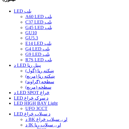
LED بلب
A60 LED بلب
C37 LED بلب
G45 LED بلب
GU10
GU5.3
E14 LED بلب
G4 LED بلب
G9 LED بلب
R7S LED بلب
د LED پینل رڼا
ښکته رڼا (گول)
ښکته رڼا (مربع)
سطحه (ګراونډ)
سطحه (مربع)
د LED SPOT څراغ
LED د سړک څراغ
LED HIGH BAY Light
UFO 3CCT
LED د سیلاب څراغ
د BK لړۍ سیلاب څراغ
د IK لړۍ سیلاب رڼا