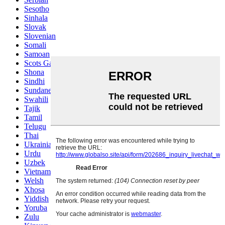
Sesotho
Sinhala
Slovak
Slovenian
Somali
Samoan
Scots Gaelic
Shona
Sindhi
Sundanese
Swahili
Tajik
Tamil
Telugu
Thai
Ukrainian
Urdu
Uzbek
Vietnamese
Welsh
Xhosa
Yiddish
Yoruba
Zulu