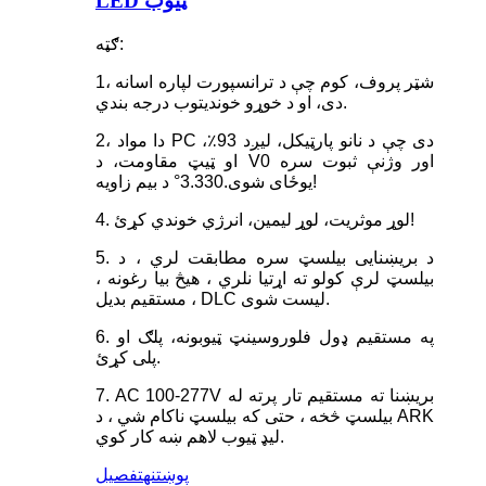
LED ټیوب
ګټه:
1، شټر پروف، کوم چې د ترانسپورت لپاره اسانه
دی، او د خوړو خوندیتوب درجه بندي.
2، دا مواد PC دی چې د نانو پارټیکل، لیږد 93٪،
او ټیټ مقاومت، د V0 اور وژنې ثبوت سره
یوځای شوی.3.330° د بیم زاویه!
4. لوړ موثریت، لوړ لیمین، انرژي خوندي کړئ!
5. د بریښنایی بیلسټ سره مطابقت لري ، د
بیلسټ لرې کولو ته اړتیا نلري ، هیڅ بیا رغونه ،
مستقیم بدیل ، DLC لیست شوی.
6. په مستقیم ډول فلوروسینټ ټیوبونه، پلګ او
پلی کړئ.
7. AC 100-277V بریښنا ته مستقیم تار پرته له
بیلسټ څخه ، حتی که بیلسټ ناکام شي ، د ARK
لیډ ټیوب لاهم ښه کار کوي.
پوښتنه
تفصیل