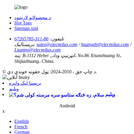
د محصولاتو لارښود
Hot Tags
Sitemap.xml
تلیفون:
86-311-67265785
/
huangzh@elecmilux.com
/
sales@elecmilux.com
بریښنالیک:
Liuping@elecmilux.com
B-1112 Hebei انټرنیټ ودانۍ، No.86 Xisanzhuang St،
پته:
Shijiazhuang، China.
© د چاپ حق - 2010-2024: ټول حقونه خوندي دي.
برېښنا لیک ولېږه
ویلیم
ویلیم
Android
x
English
French
German