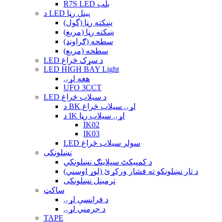
R7S LED بلب
د LED پینل رڼا
ښکته رڼا (گول)
ښکته رڼا (مربع)
سطحه (ګراونډ)
سطحه (مربع)
LED د سړک څراغ
LED HIGH BAY Light
هغه لړۍ
UFO 3CCT
LED د سیلاب څراغ
د BK لړۍ سیلاب څراغ
د IK لړۍ سیلاب رڼا
IK02
IK03
LED سولر سیلاب څراغ
نښلونکی
د کمپیکٹ سپلاینګ نښلونکي
د تار نښلونکو ته فشار ورکړئ (لوړ اوسني)
ترمینل نښلونکی
ساکټ
د فرانسې لړۍ
د جرمني لړۍ
TAPE