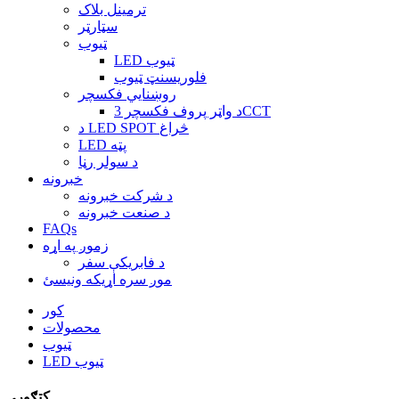
ترمینل بلاک
سټارټر
ټیوب
LED ټیوب
فلوریسنټ ټیوب
روښنايي فکسچر
د واټر پروف فکسچر 3CCT
د LED SPOT څراغ
LED پټه
د سولر رڼا
خبرونه
د شرکت خبرونه
د صنعت خبرونه
FAQs
زموږ په اړه
د فابریکې سفر
موږ سره اړیکه ونیسئ
کور
محصولات
ټیوب
LED ټیوب
کټګورۍ