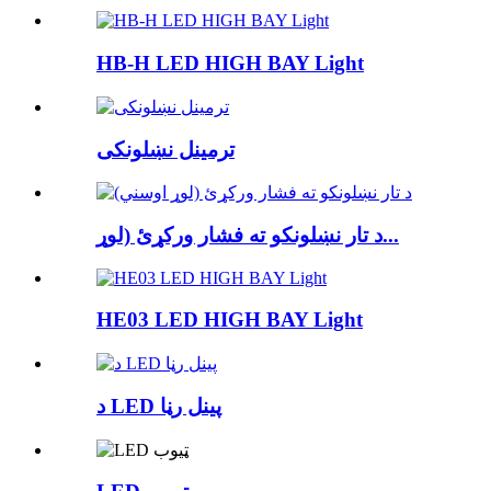
HB-H LED HIGH BAY Light
ترمینل نښلونکی
د تار نښلونکو ته فشار ورکړئ (لوړ...
HE03 LED HIGH BAY Light
د LED پینل رڼا