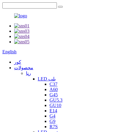
English
کور
محصولات
رڼا
LED بلب
C37
A60
G45
GU5.3
GU10
E14
G4
G9
R7S