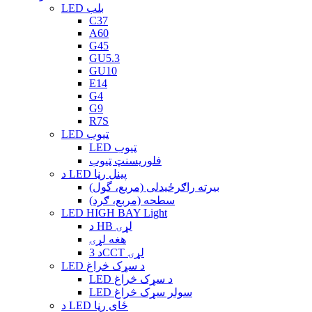
LED بلب
C37
A60
G45
GU5.3
GU10
E14
G4
G9
R7S
LED ټیوب
LED ټیوب
فلوریسنټ ټیوب
د LED پینل رڼا
بیرته راګرځیدلی (مربع، گول)
سطحه (مربع، ګرد)
LED HIGH BAY Light
د HB لړۍ
هغه لړۍ
د 3CCT لړۍ
LED د سړک څراغ
LED د سړک څراغ
LED سولر سړک څراغ
د LED ځای رڼا