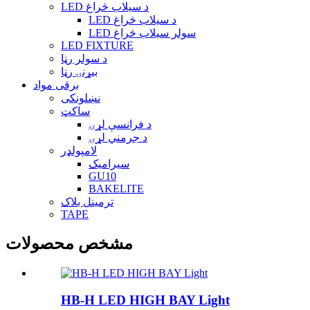
LED د سیلاب څراغ
LED د سیلاب څراغ
LED سولر سیلاب څراغ
LED FIXTURE
د سولر رڼا
بیړنۍ رڼا
برقی مواد
نښلونکی
ساکټ
د فرانسې لړۍ
د جرمني لړۍ
لامپولډر
سیرامیک
GU10
BAKELITE
ترمینل بلاک
TAPE
مشخص محصولات
HB-H LED HIGH BAY Light