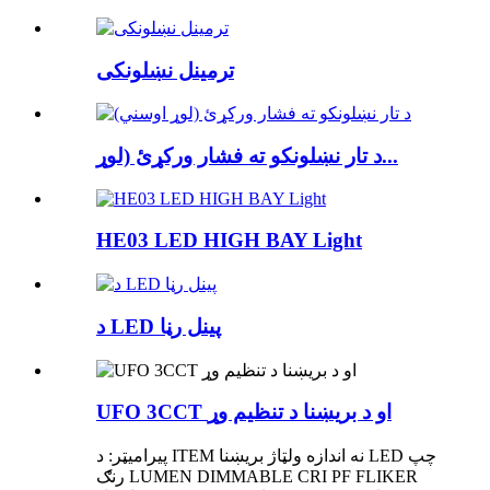
ترمینل نښلونکی
د تار نښلونکو ته فشار ورکړئ (لوړ...
HE03 LED HIGH BAY Light
د LED پینل رڼا
UFO 3CCT او د بریښنا د تنظیم وړ
پیرامیټر: د ITEM نه اندازه ولټاژ بریښنا LED چپ
رنګ LUMEN DIMMABLE CRI PF FLIKER