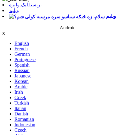
برېښنا لیک ولېږه
ویلیم
ویلیم
Android
x
English
French
German
Portuguese
Spanish
Russian
Japanese
Korean
Arabic
Irish
Greek
Turkish
Italian
Danish
Romanian
Indonesian
Czech