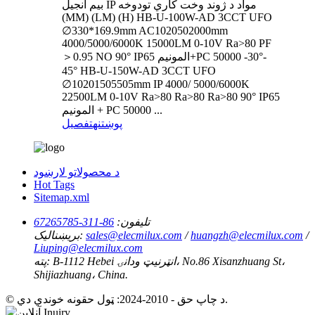
بیم انجیل IP مواد د ژوند وخت کاري تودوخه
(MM) (LM) (H) HB-U-100W-AD 3CCT UFO
∅330*169.9mm AC1020502000mm
4000/5000/6000K 15000LM 0-10V Ra>80 PF
＞0.95 NO 90° IP65 المونیم+PC 50000 -30°-
45° HB-U-150W-AD 3CCT UFO
∅10201505505mm IP 4000/ 5000/6000K
22500LM 0-10V Ra>80 Ra>80 Ra>80 90° IP65
المونیم + PC 50000 ...
پوښتنه
تفصیل
د محصولاتو لارښود
Hot Tags
Sitemap.xml
86-311-67265785
تلیفون:
بریښنالیک:
sales@elecmilux.com
/
huangzh@elecmilux.com
/
Liuping@elecmilux.com
B-1112 Hebei انټرنیټ ودانۍ، No.86 Xisanzhuang St،
پته:
Shijiazhuang، China.
© د چاپ حق - 2010-2024: ټول حقونه خوندي دي.