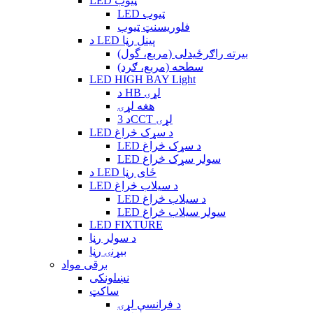
LED ټیوب
LED ټیوب
فلوریسنټ ټیوب
د LED پینل رڼا
بیرته راګرځیدلی (مربع، گول)
سطحه (مربع، ګرد)
LED HIGH BAY Light
د HB لړۍ
هغه لړۍ
د 3CCT لړۍ
LED د سړک څراغ
LED د سړک څراغ
LED سولر سړک څراغ
د LED ځای رڼا
LED د سیلاب څراغ
LED د سیلاب څراغ
LED سولر سیلاب څراغ
LED FIXTURE
د سولر رڼا
بیړنۍ رڼا
برقی مواد
نښلونکی
ساکټ
د فرانسې لړۍ