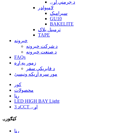
د جرمني لړۍ
لامپولډر
سیرامیک
GU10
BAKELITE
ترمینل بلاک
TAPE
خبرونه
د شرکت خبرونه
د صنعت خبرونه
FAQs
زموږ په اړه
د فابریکې سفر
موږ سره اړیکه ونیسئ
کور
محصولات
رڼا
LED HIGH BAY Light
د 3CCT لړۍ
کټګورۍ
رڼا